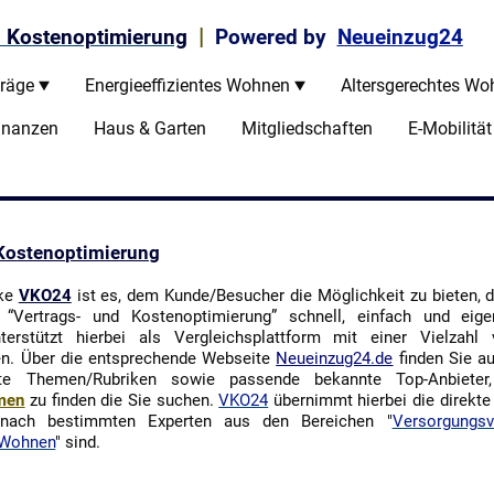
|
d Kostenoptimierung
Powered by
Neueinzug24
räge
Energieeffizientes Wohnen
Altersgerechtes Wo
inanzen
Haus & Garten
Mitgliedschaften
E-Mobilität
 Kostenoptimierung
rke
VKO24
ist es, dem Kunde/Besucher die Möglichkeit zu bieten, d
ertrags- und Kostenoptimierung” schnell, einfach und eigen
nterstützt hierbei als Vergleichsplattform mit einer Vielzah
en. Ü
ber die entsprechende Webseite
Neueinzug24.de
finden Sie a
ante Themen/Rubriken sowie passende bekannte Top-Anbieter
rmen
zu finden die Sie suchen.
VKO24
übernimmt hierbei die direkte
nach bestimmten Experten aus den Bereichen "
Versorgungsv
 Wohnen
" sind.