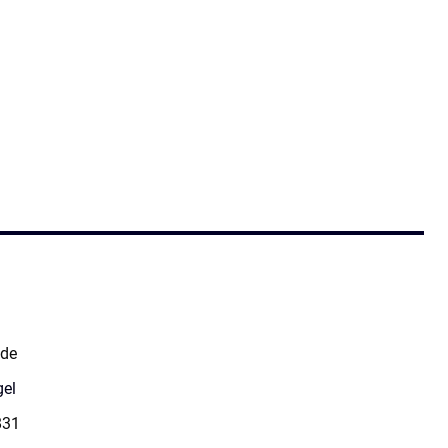
de
gel
831